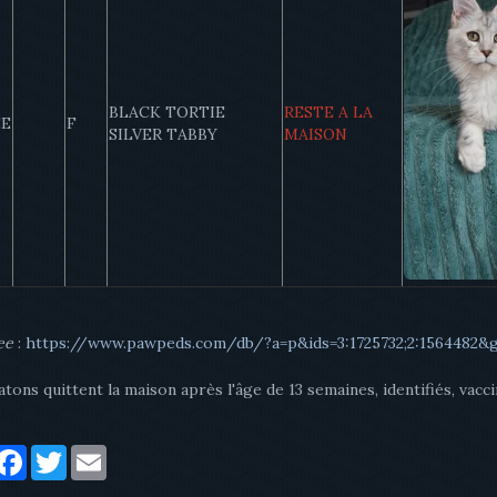
BLACK TORTIE
RESTE A LA
EE
F
SILVER TABBY
MAISON
ee
:
https://www.pawpeds.com/db/?a=p&ids=3:1725732;2:1564482&
tons quittent la maison après l'âge de 13 semaines, identifiés, vaccin
artager
Facebook
Twitter
Email