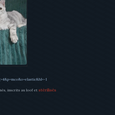
g=4&p=mco&o=elastic&hl=-1
stérilisés
és, inscrits au loof et