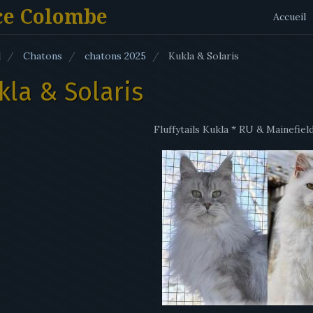
ce Colombe
Accueil
l
Chatons
chatons 2025
Kukla & Solaris
kla & Solaris
Fluffytails Kukla * RU & Mainefield