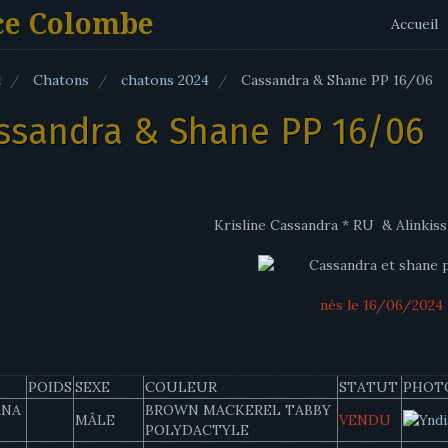
ce Colombe
Accueil
l
Chatons
chatons 2024
Cassandra & Shane PP 16/06
ssandra & Shane PP 16/06
Krisline Cassandra * RU & Alinkis
nés le 16/06/2024
POIDS
SEXE
COULEUR
STATUT
PHOT
ANA
BROWN MACKEREL TABBY
MÂLE
VENDU
POLYDACTYLE