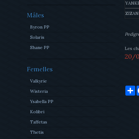
YANK
ZIZAN
Mâles
Byron PP
Pedigr
Solaris
Shane PP
Les cha
20/
Femelles
Valkyrie
P
Wisteria
Ysabella PP
Kolibri
Taffetas
Thetis