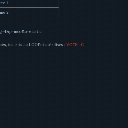
&g=4&p=mco&o=elastic
vers le
nés, inscrits au LOOFet stérilisés :