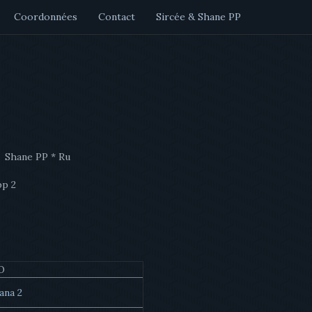
Coordonnées
Contact
Sircée & Shane PP
s Shane PP * Ru
O