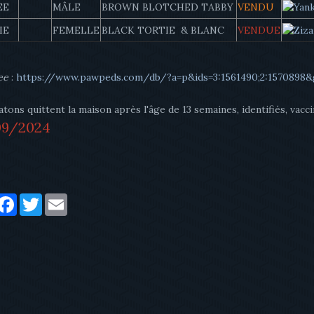
EE
MÂLE
BROWN BLOTCHED TABBY
VENDU
IE
FEMELLE
BLACK TORTIE & BLANC
VENDUE
ee
:
https://www.pawpeds.com/db/?a=p&ids=3:1561490;2:1570898
tons quittent la maison après l'âge de 13 semaines, identifiés, vacci
09/2024
artager
Facebook
Twitter
Email