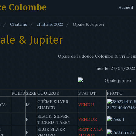
ce Colombe
Accueil
l
Chatons
chatons 2022
Opale & Jupiter
ale & Jupiter
Opale de la douce Colombe & Tri D Jur
nés le 27/04/2022
POIDS
SEXE
COULEUR
STATUT
PHOTO
CRÊME SILVER
OCA
M
VENDU
SHADED
BLACK SILVER
F
VENDUE
TICKED TABBY
I
BLUE SILVER
RESTE A LA
F
TI
SHADED
MAISON