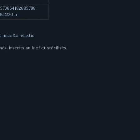
p=mco&o=elastic
s, inscrits au loof et stérilisés.