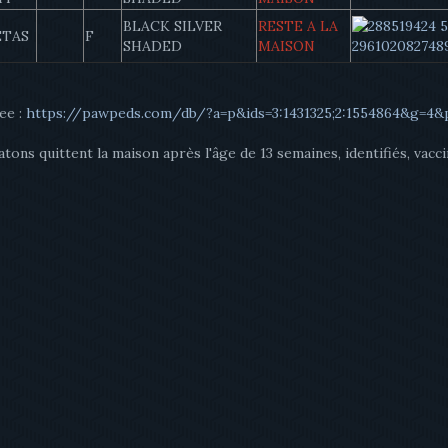
BLACK SILVER
RESTE A LA
ETAS
F
SHADED
MAISON
ee :
https://pawpeds.com/db/?a=p&ids=3:1431325;2:1554864&g=4&
tons quittent la maison après l'âge de 13 semaines, identifiés, vacciné