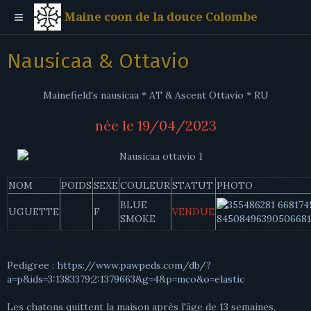
Maine coon de la douce Colombe
Nausicaa & Ottavio
Mainefield's nausicaa * AT & Ascent Ottavio * RU
née le 19/04/2023
NOM
POIDS
SEXE
COULEUR
STATUT
PHOTO
BLUE
UGUETTE
F
VENDUE
SMOKE
Pedigree :
https://www.pawpeds.com/db/?
a=p&ids=3:1383379;2:1379663&g=4&p=mco&o=elastic
Les chatons quittent la maison après l'âge de 13 semaines,