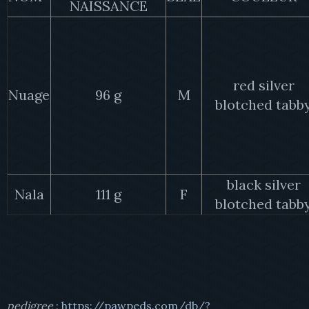
NAISSANCE
red silver
Nuage
96 g
M
blotched tabb
black silver
Nala
111 g
F
blotched tabb
pedigree
:
https://pawpeds.com/db/?