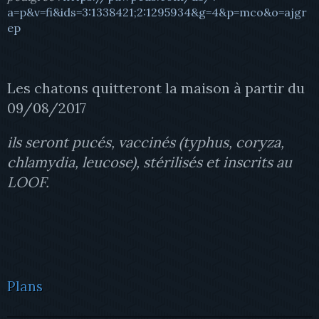
a=p&v=fi&ids=3:1338421;2:1295934&g=4&p=mco&o=ajgr
ep
Les chatons quitteront la maison à partir du
09/08/2017
ils seront pucés, vaccinés (typhus, coryza,
chlamydia, leucose), stérilisés et inscrits au
LOOF.
Plans